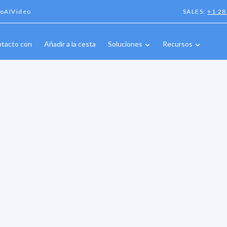
oAIVideo
SALES:
+1 28
ntacto con
Añadir a la cesta
Soluciones
Recursos