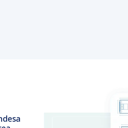
ndesa
rea